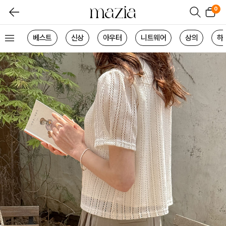
0
베스트
신상
아우터
니트웨어
상의
하