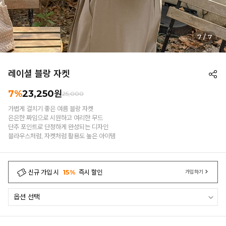
7
/
7
레이셜 블랑 자켓
7%
23,250
원
25,000
가볍게 걸치기 좋은 여름 블랑 자켓
은은한 짜임으로 시원하고 여리한 무드
단추 포인트로 단정하게 완성되는 디자인
블라우스처럼, 자켓처럼 활용도 높은 아이템
신규 가입 시
15%
즉시 할인
가입하기