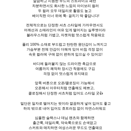
깔끔하고 시원한 무드의 스트라이프 패턴
차분하면서도 화사한 느낌의 아이보리 컬러
두 컬러 모두 데일리로 활용도 높고
베이직한 이너 위에 툭- 걸치기 딱 좋답니다!
전체적으로는 단정한 셔츠 스타일에 가까우면서도
어깨선과 소매라인이 여유 있게 떨어지는 실루엣이라
블라우스처럼 가볍고, 자켓처럼 멋스럽게 착용돼요
폴리 100% 소재로 부드럽고 탄탄한 원단감이 느껴지고
가슴부분 전체 안감이 더해져 있어 비침 걱정 없이
속옷 컬러에 구애 없이 편하게 입으실 수 있어요!
바디에 들러붙지 않는 드라이한 촉감으로
여름까지 쾌적하 장시간 착용에도 구김
걱정 없이 멋스럽게 유지돼요
앞쪽 버튼으로 오픈/클로징이 가능해서
오픈해서 아우터처럼 연출해도 예쁘고,
클로징해서 단정한 셔츠처럼 입어도 스타일 굿👍
밑단은 일자로 떨어지는 핏이라 깔끔하게 넣어 입어도 좋고
하의 밖으로 내어 입어도 흐트러짐 없이 자연스러워요
심플한 슬랙스나 데님 팬츠와 함께하면
출근룩, 데일리룩, 약속룩으로도 손색없고
스커트와 매치하면 여성스러운 무드도 연출돼요