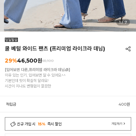
1
/
7
쿨 베럴 와이드 팬츠 (프리미엄 라이크라 데님)
29%
46,500원
65,100
[입어보면 다른,프리미엄 라이크라 데님🧊]
이유 있는 인기, 입어보면 알 수 있어요^^
기본인데 핏이 확실히 달라요!
시간이 지나도 변형없이 깔끔한
적립금
400원
신규 가입 시
15%
즉시 할인
가입하기