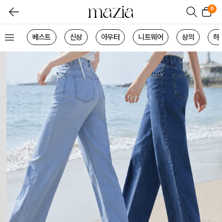
0
베스트
신상
아우터
니트웨어
상의
하