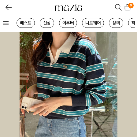
0
베스트
신상
아우터
니트웨어
상의
하