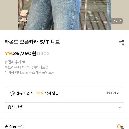
7
/
7
하몬드 오픈카라 S/T 니트
7%
26,790
원
28,800
뉴컬러 추가 ♥
부드러운 터치감에 반할 니트 :)
실버참 하나로 고급스러운 포인트~
신규 가입 시
15%
즉시 할인
가입하기
0
총 상품 금액
원