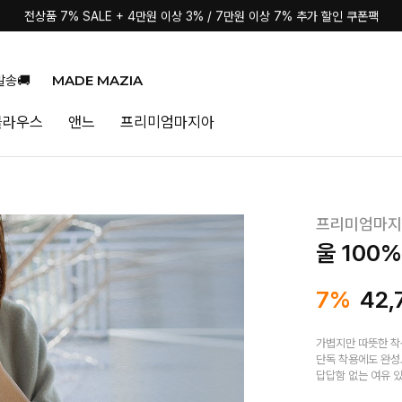
전상품 7% SALE + 4만원 이상 3% / 7만원 이상 7% 추가 할인 쿠폰팩
MADE MAZIA
발송🚚
블라우스
앤느
프리미엄마지아
프리미엄마지
울 100
7%
42,
가볍지만 따뜻한 
단독 착용에도 완성
답답함 없는 여유 