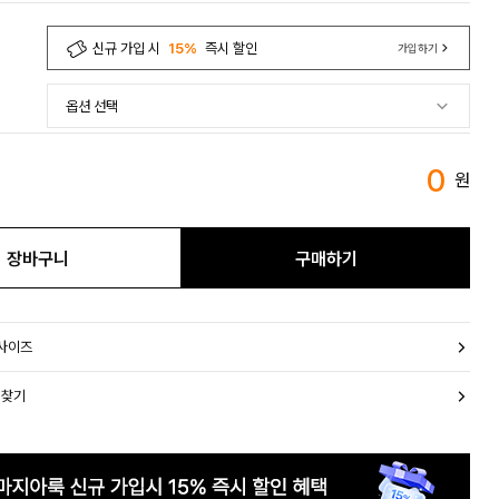
신규 가입 시
15%
즉시 할인
가입하기
0
원
장바구니
구매하기
 사이즈
 찾기