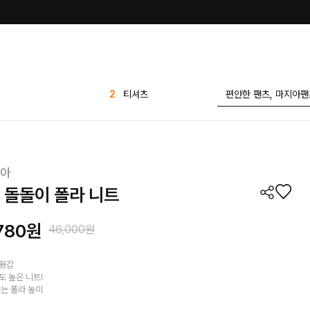
3
가디건
4
팬츠
5
반바지
6
애즐리
아
7
세트
% 돌돌이 폴라 니트
8
7부
9
1 1
780
원
46,000원
10
플리츠
1
린넨
착용감
도 높은 니트!
2
티셔츠
있는 폴라 높이