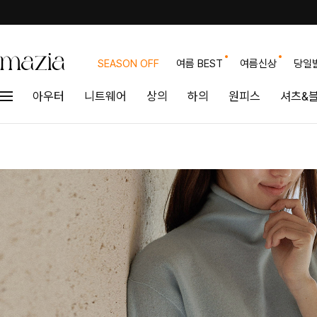
SEASON OFF
여름 BEST
여름신상
당일
아우터
니트웨어
상의
하의
원피스
셔츠&