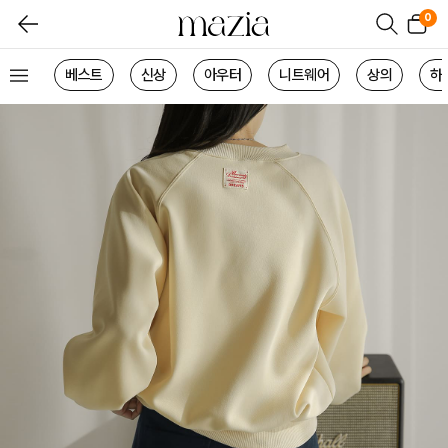
0
베스트
신상
아우터
니트웨어
상의
하