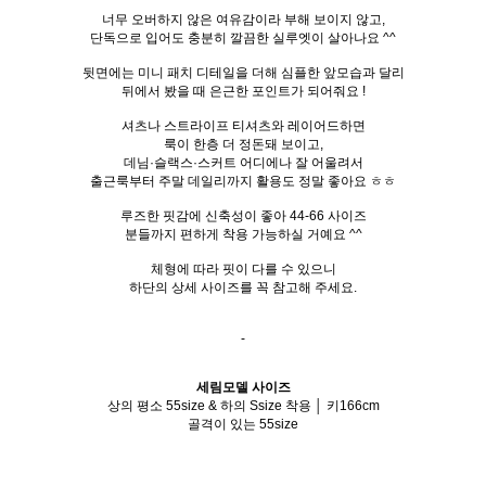
너무 오버하지 않은 여유감이라 부해 보이지 않고,
단독으로 입어도 충분히 깔끔한 실루엣이 살아나요 ^^
뒷면에는 미니 패치 디테일을 더해 심플한 앞모습과 달리
뒤에서 봤을 때 은근한 포인트가 되어줘요 !
셔츠나 스트라이프 티셔츠와 레이어드하면
룩이 한층 더 정돈돼 보이고,
데님·슬랙스·스커트 어디에나 잘 어울려서
출근룩부터 주말 데일리까지 활용도 정말 좋아요 ㅎㅎ
루즈한 핏감에 신축성이 좋아 44-66 사이즈
분들까지 편하게 착용 가능하실 거예요 ^^
체형에 따라 핏이 다를 수 있으니
하단의 상세 사이즈를 꼭 참고해 주세요.
-
세림모델 사이즈
상의 평소 55size & 하의 Ssize 착용 │ 키166cm
골격이 있는 55size