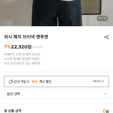
7
/
7
위시 패치 브이넥 맨투맨
7%
22,320
원
24,000
뒤태까지 신경 쓴 패치 포인트
나그랑 절개로 편안한 착용감
핏이 흐트러지지 않는 맨투맨!
신규 가입 시
15%
즉시 할인
가입하기
0
총 상품 금액
원