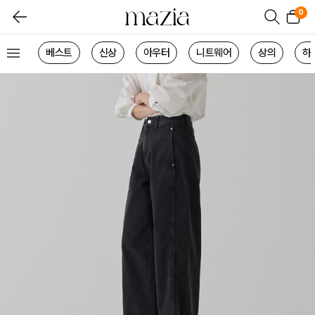
0
베스트
신상
아우터
니트웨어
상의
하