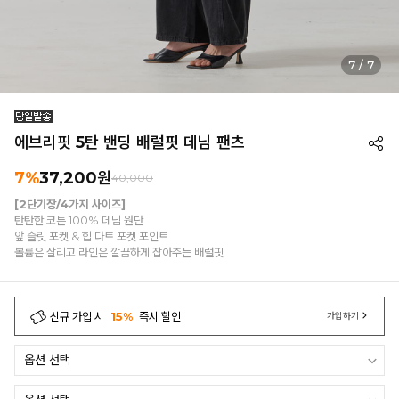
7
/
7
에브리핏 5탄 밴딩 배럴핏 데님 팬츠
7%
37,200
원
40,000
[2단기장/4가지 사이즈]
탄탄한 코튼 100% 데님 원단
앞 슬릿 포켓 & 힙 다트 포켓 포인트
볼륨은 살리고 라인은 깔끔하게 잡아주는 배럴핏
신규 가입 시
15%
즉시 할인
가입하기