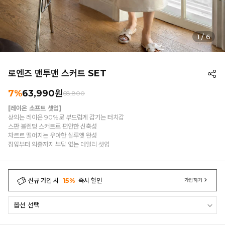
2
/
6
로엔즈 맨투맨 스커트 SET
7%
63,990
원
68,800
[레이온 소프트 셋업]
상의는 레이온 90%로 부드럽게 감기는 터치감
스판 블렌딩 스커트로 편안한 신축성
차르르 떨어지는 우아한 실루엣 완성
집앞부터 외출까지 부담 없는 데일리 셋업
신규 가입 시
15%
즉시 할인
가입하기