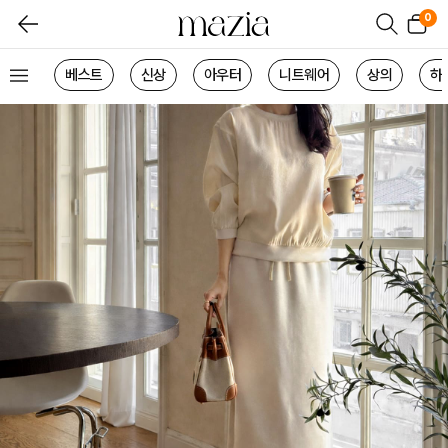
0
베스트
신상
아우터
니트웨어
상의
하