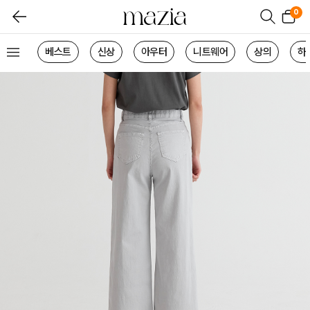
0
베스트
신상
아우터
니트웨어
상의
하