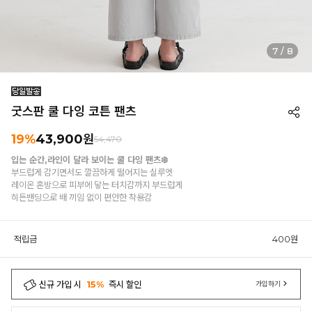
7
/
8
굿스판 쿨 다잉 코튼 팬츠
19%
43,900원
54,470
입는 순간,라인이 달라 보이는 쿨 다잉 팬츠❄️
부드럽게 감기면서도 깔끔하게 떨어지는 실루엣
레이온 혼방으로 피부에 닿는 터치감까지 부드럽게
히든밴딩으로 배 끼임 없이 편안한 착용감
적립금
400원
신규 가입 시
15%
즉시 할인
가입하기