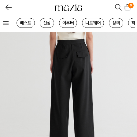
0
베스트
신상
아우터
니트웨어
상의
하