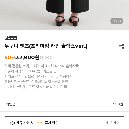
7
/
8
누구나 팬츠(프리미엄 라인 슬랙스ver.)
50%
32,900원
66,000
이미 검증된 후기,마지아 시그니처 NEW 슬랙스🧡
꾸준히 사랑받는 이유 있는 베스트 핏!
사이드 절개라인으로 다리라인 더 길고 슬림하게
히든밴딩 + 쫀쫀한 신축성으로 하루종일 편안
탄탄한 고급 원단으로 핏 흐트러짐 없이 깔끔!
적립금
400원
신규 가입 시
15%
즉시 할인
가입하기