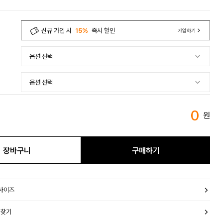
신규 가입 시
15%
즉시 할인
가입하기
0
원
장바구니
구매하기
 사이즈
 찾기