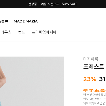
전상품 + 여름 시즌오프 ~50% SALE
MADE MAZIA
발송🚚
블라우스
앤느
프리미엄마지아
마지아룩
포레스트 
23%
31
이미 입어보신 분들이
배 부분 편하게 잡아
변형 적은 탄탄 코
와이드핏으로 군살