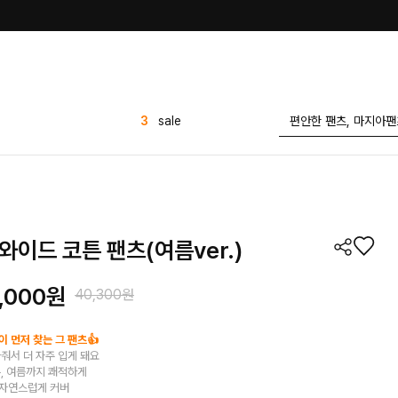
4
반바지
5
원피스
6
배기팬츠
7
바지
8
유넥 무지 반팔티
와이드 코튼 팬츠(여름ver.)
9
세트
10
스커트
,000원
40,300원
1
밴딩
2
가디건
 먼저 찾는 그 팬츠👍
줘서 더 자주 입게 돼요
3
sale
튼, 여름까지 쾌적하게
 자연스럽게 커버