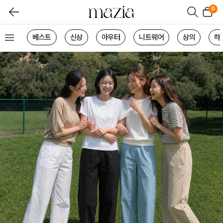
0
베스트
신상
아우터
니트웨어
상의
하