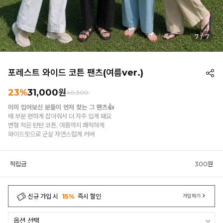
7
/
7
포레스트 와이드 코튼 팬츠(여름ver.)
23%
31,000원
40,300
이미 입어보신 분들이 먼저 찾는 그 팬츠👍
배 부분 편하게 잡아줘서 더 자주 입게 돼요
변형 적은 탄탄 코튼, 여름까지 쾌적하게
와이드핏으로 군살 자연스럽게 커버
적립금
300원
신규 가입 시
15%
즉시 할인
가입하기