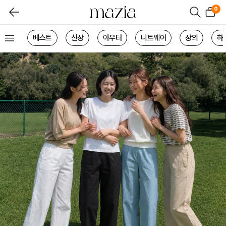
0
베스트
신상
아우터
니트웨어
상의
하