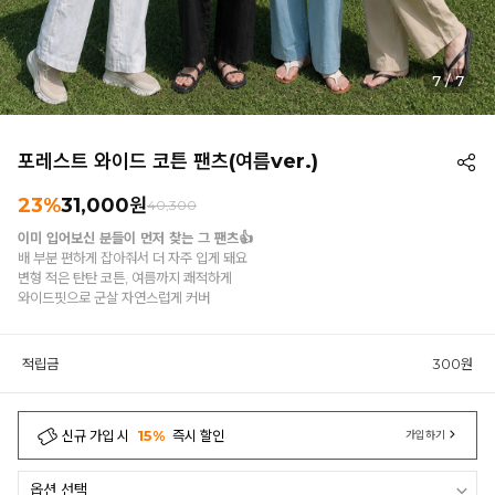
7
/
7
포레스트 와이드 코튼 팬츠(여름ver.)
23%
31,000원
40,300
이미 입어보신 분들이 먼저 찾는 그 팬츠👍
배 부분 편하게 잡아줘서 더 자주 입게 돼요
변형 적은 탄탄 코튼, 여름까지 쾌적하게
와이드핏으로 군살 자연스럽게 커버
적립금
300원
신규 가입 시
15%
즉시 할인
가입하기