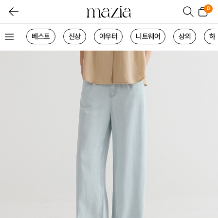
0
베스트
신상
아우터
니트웨어
상의
하