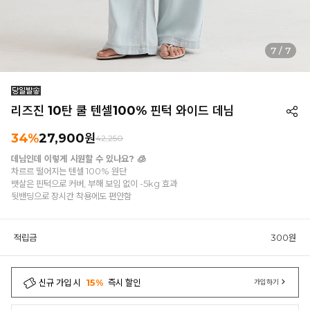
7
/
7
리즈진 10탄 쿨 텐셀100% 핀턱 와이드 데님
34%
27,900원
42,250
데님인데 이렇게 시원할 수 있나요? 🧊
차르르 떨어지는 텐셀 100% 원단
뱃살은 핀턱으로 커버, 부해 보임 없이 -5kg 효과
뒷밴딩으로 장시간 착용에도 편안함
적립금
300원
신규 가입 시
15%
즉시 할인
가입하기