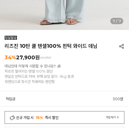
1
/
7
리즈진 10탄 쿨 텐셀100% 핀턱 와이드 데님
34%
27,900원
42,250
데님인데 이렇게 시원할 수 있나요? 🧊
차르르 떨어지는 텐셀 100% 원단
뱃살은 핀턱으로 커버, 부해 보임 없이 -5kg 효과
뒷밴딩으로 장시간 착용에도 편안함
적립금
300원
신규 가입 시
15%
즉시 할인
가입하기