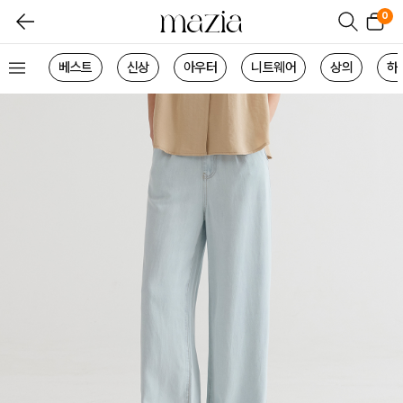
0
베스트
신상
아우터
니트웨어
상의
하