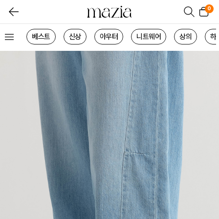
0
베스트
신상
아우터
니트웨어
상의
하