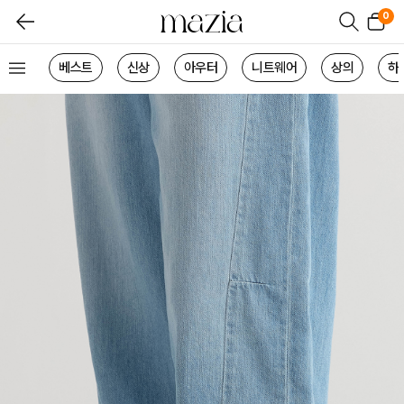
0
베스트
신상
아우터
니트웨어
상의
하