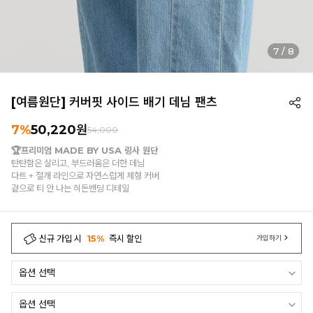
7
/
8
[여름원단] 커버핏 사이드 배기 데님 팬츠
7%
50,220
원
54,000
🏆프리미엄 MADE BY USA 링사 원단
탄탄함은 살리고, 부드러움은 더한 데님
다트 + 절개 라인으로 자연스럽게 체형 커버
겉으로 티 안 나는 히든밴딩 디테일
신규 가입 시
15%
즉시 할인
가입하기