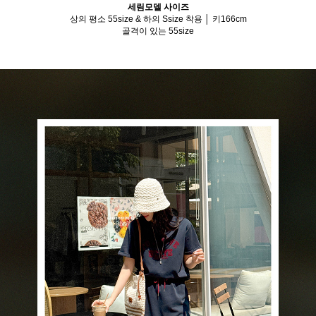
세림모델 사이즈
상의 평소 55size & 하의 Ssize 착용 │ 키166cm
골격이 있는 55size