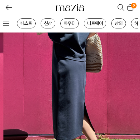
0
베스트
신상
아우터
니트웨어
상의
하