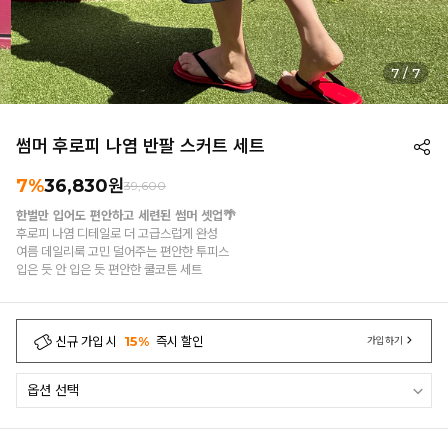
7
/
7
썸머 후로피 나염 반팔 스커트 세트
7%
36,830
원
39,600
한벌만 입어도 편안하고 세련된 썸머 셋업🌴
후로피 나염 디테일로 더 고급스럽게 완성
여름 데일리룩 고민 덜어주는 편안한 투피스
입은 듯 안 입은 듯 편안한 쿨코튼 세트
신규 가입 시
15%
즉시 할인
가입하기