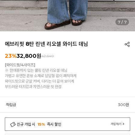
7
/
7
에브리핏 8탄 린넨 리오셀 와이드 데님
23%
32,800원
42,640
[와이드핏/4사이즈]
🌞 한여름까지 입는 쿨링 린넨 리오셀 데님
가볍고 유연한 혼방 소재로 답답함 없이 쾌적하게
와이드핏으로 군살 커버, 다리는 더 길어 보이게
부드러운 터치감과 자연스러운 핏 완성
적립금
300원
신규 가입 시
15%
즉시 할인
가입하기