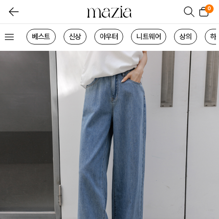
0
베스트
신상
아우터
니트웨어
상의
하