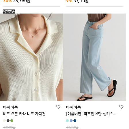
30%
7%
25,760
원
37,110
원
마지아룩
마지아룩
[여름버전] 리즈진 8탄 실키스판 와이드 아이스 데님 팬츠
테르 오픈 카라 니트 가디건
43,350원
43,700원