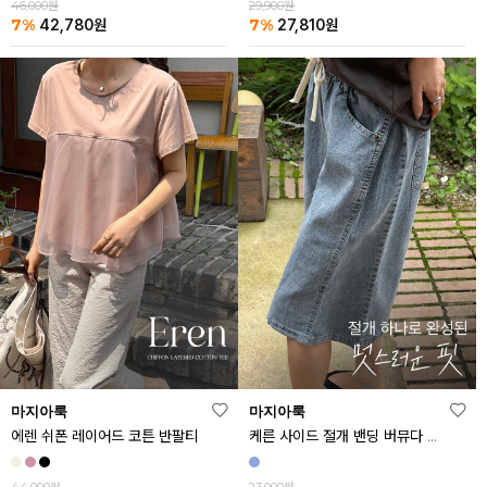
46,000원
29,900원
7%
7%
42,780
원
27,810
원
마지아룩
마지아룩
에렌 쉬폰 레이어드 코튼 반팔티
케른 사이드 절개 밴딩 버뮤다 데님 반바지