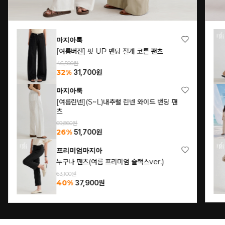
마지아룩
[여름버전] 핏 UP 밴딩 절개 코튼 팬츠
46,500원
32%
31,700
원
마지아룩
[여름린넨](S~L)내추럴 린넨 와이드 밴딩 팬
츠
69,860원
26%
51,700
원
프리미엄마지아
누구나 팬츠(여름 프리미엄 슬랙스ver.)
63,100원
40%
37,900
원