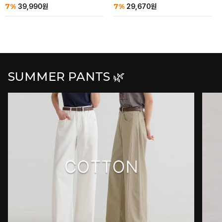
7%
7%
39,990
원
29,670
원
SUMMER PANTS 🌿