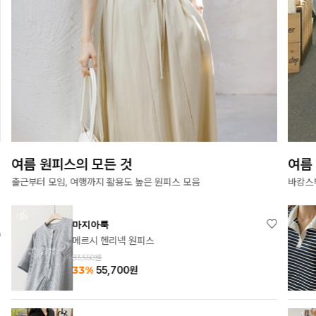
여름 원피스의 모든 것
여름
출근부터 모임, 여행까지 활용도 높은 원피스 모음
바캉스
마지아룩
메르시 헨리넥 원피스
83,550원
33%
55,700
원