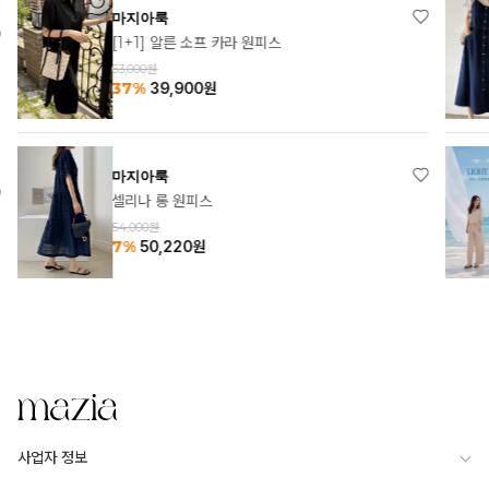
마지아룩
[1+1] 알른 소프 카라 원피스
63,000원
37%
39,900
원
마지아룩
셀리나 롱 원피스
54,000원
7%
50,220
원
사업자 정보