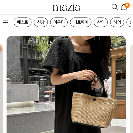
0
베스트
신상
아우터
니트웨어
상의
하의