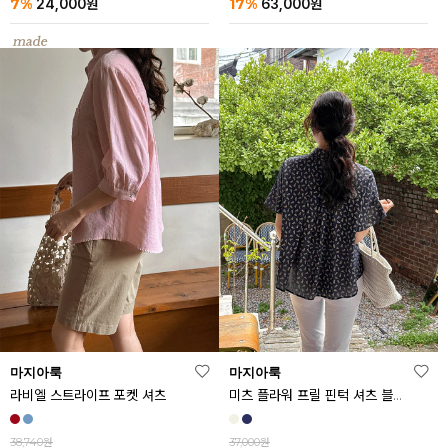
7%
17%
24,000
원
63,000
원
마지아룩
마지아룩
라비엘 스트라이프 포켓 셔츠
미츠 플라워 프릴 핀턱 셔츠 블라우스
38,740원
37,000원