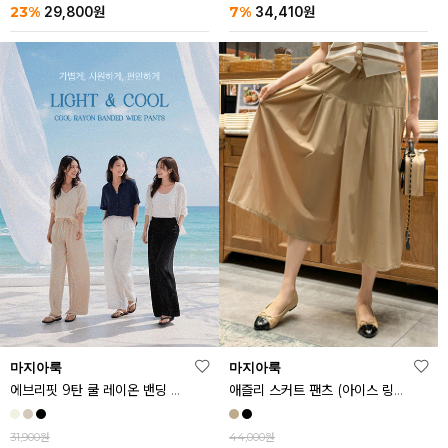
23%
7%
29,800
원
34,410
원
마지아룩
마지아룩
에브리핏 9탄 쿨 레이온 밴딩 와이드 팬츠
애즐리 스커트 팬츠 (아이스 링클프리ver.)
31,900원
44,000원