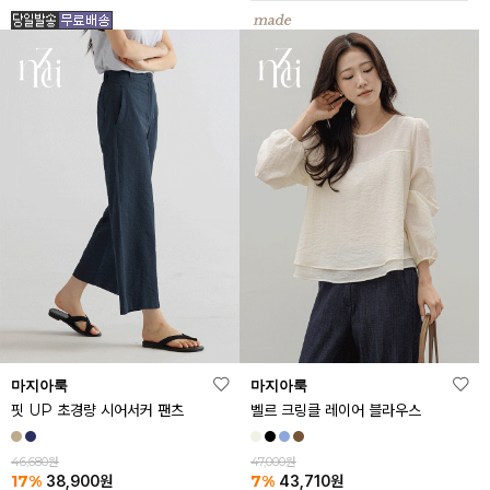
마지아룩
마지아룩
핏 UP 초경량 시어서커 팬츠
벨르 크링클 레이어 블라우스
46,680원
47,000원
17%
7%
38,900
원
43,710
원