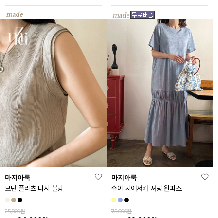
마지아룩
마지아룩
모던 플리츠 나시 블랑
슈이 시어서커 셔링 원피스
25,800원
75,600원