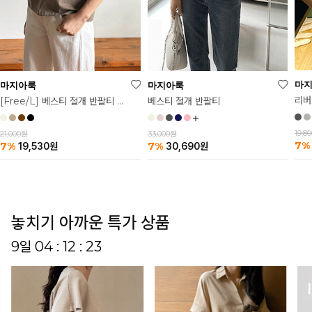
마
마지아룩
마지아룩
리버
베스티 절개 반팔티
[Free/L] 베스티 절개 반팔티 2탄
19,8
33,000원
21,000원
7%
7%
7%
30,690
원
19,530
원
놓치기 아까운 특가 상품
9일 04 : 12 : 18