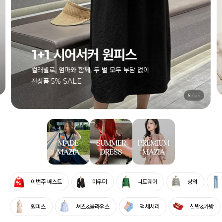
1+1 시어서커 원피스
컬러별로, 엄마와 함께, 두 벌 모두 부담 없이
전상품 5% SALE
7
/
25
이번주 베스트
아우터
니트웨어
상의
원피스
셔츠&블라우스
액세서리
신발&가방