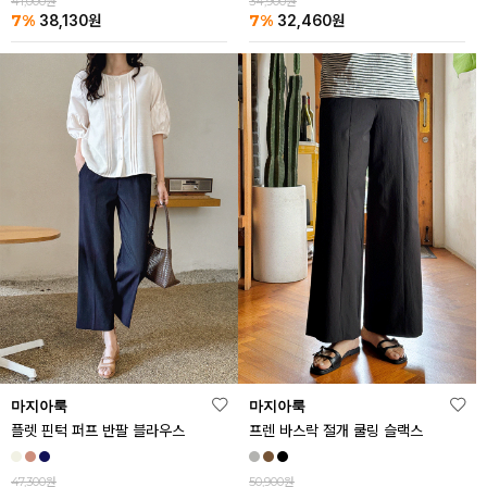
41,000원
34,900원
7%
7%
38,130
원
32,460
원
마지아룩
마지아룩
플렛 핀턱 퍼프 반팔 블라우스
프렌 바스락 절개 쿨링 슬랙스
47,300원
50,900원