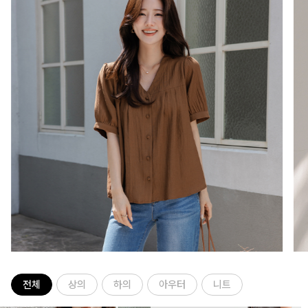
전체
상의
하의
아우터
니트