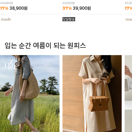
63,000원
46,680원
33,3
37%
17%
17
39,900
원
38,900
원
입는 순간 여름이 되는 원피스