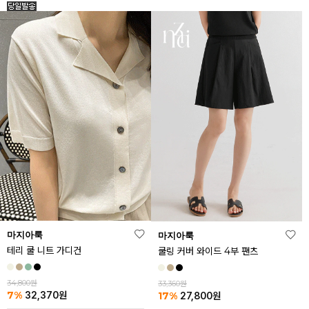
마지아룩
마지아룩
테리 쿨 니트 가디건
쿨링 커버 와이드 4부 팬츠
34,800원
33,360원
7%
17%
32,370
원
27,800
원