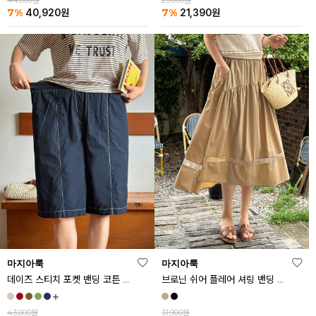
44,000원
23,000원
7%
7%
40,920
원
21,390
원
마지아룩
마지아룩
데이즈 스티치 포켓 밴딩 코튼 반바지
브로닌 쉬어 플레어 셔링 밴딩 스커트
43,000원
31,900원