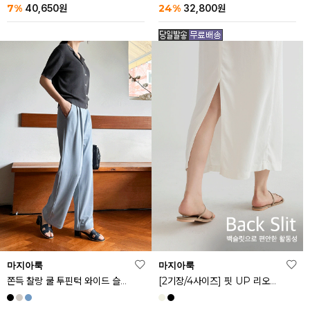
24%
7%
32,800
원
40,650
원
마지아룩
마지아룩
쫀득 찰랑 쿨 투핀턱 와이드 슬랙스
[2기장/4사이즈] 핏 UP 리오셀 스판 스커트