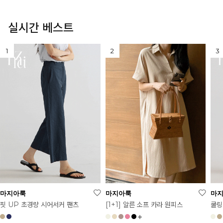
실시간 베스트
마지아룩
마지아룩
마
[1+1] 알른 소프 카라 원피스
핏 UP 초경량 시어서커 팬츠
쿨링