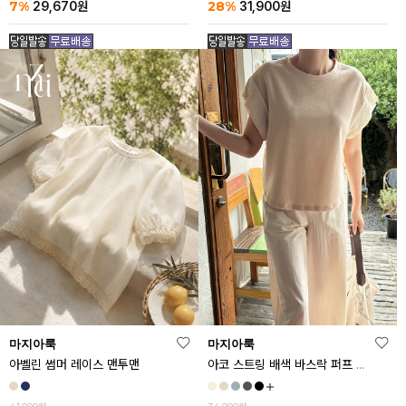
7%
28%
29,670
원
31,900
원
마지아룩
마지아룩
아벨린 썸머 레이스 맨투맨
아코 스트링 배색 바스락 퍼프 반팔티