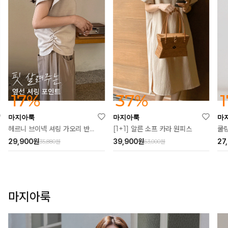
37%
17%
마지아룩
마지아룩
마
[1+1] 알른 소프 카라 원피스
헤르니 브이넥 셔링 가오리 반팔티
쿨링
39,900
원
29,900
원
27
63,000원
35,880원
마지아룩