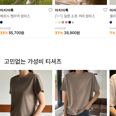
마
마지아룩
마지아룩
셀리
메르시 헨리넥 원피스
[1+1] 알른 소프 카라 원피스
54,
83,550원
63,000원
7%
33%
37%
55,700
원
39,900
원
고민없는 가성비 티셔츠