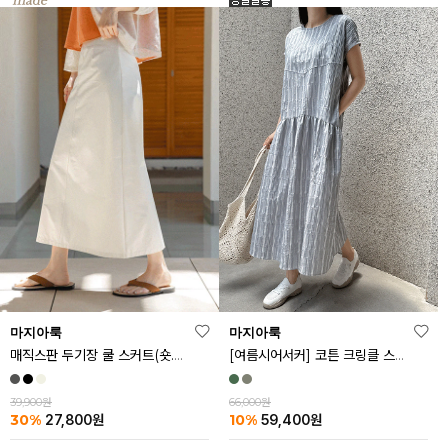
마지아룩
마지아룩
매직스판 두기장 쿨 스커트(숏.기본ver)
[여름시어서커] 코튼 크링클 스트라이프 원피스
39,900원
66,000원
30%
10%
27,800
원
59,400
원