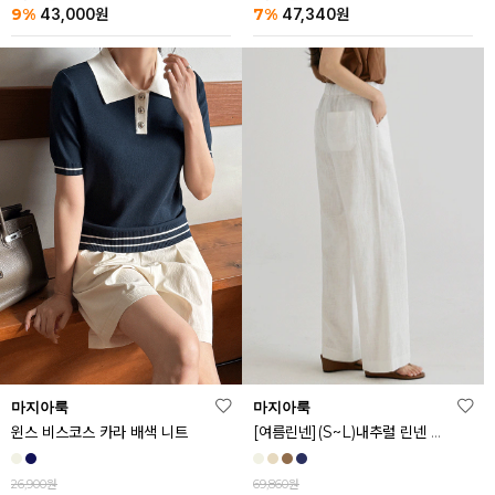
9%
7%
43,000
원
47,340
원
마지아룩
마지아룩
[여름린넨](S~L)내추럴 린넨 와이드 밴딩 팬츠
윈스 비스코스 카라 배색 니트
69,860원
26,900원