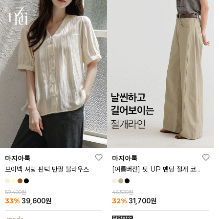
마지아룩
마지아룩
브이넥 셔링 핀턱 반팔 블라우스
[여름버전] 핏 UP 밴딩 절개 코튼 팬츠
59,400원
46,500원
33%
32%
39,600
원
31,700
원