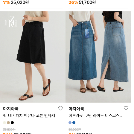
26%
7%
51,700
원
25,020
원
마지아룩
마지아룩
핏 UP 패치 버뮤다 코튼 반바지
에브리핏 12탄 라이트 비스코스 쿨 데님 스커트
36,800원
39,900원