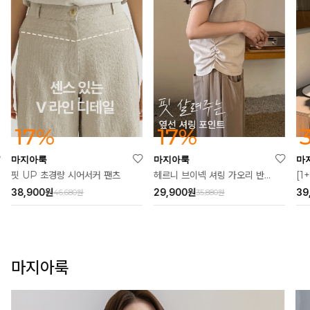
37%
17%
마지아룩
마지아룩
마
[1+1] 알른 소프 카라 원피스
헤르니 브이넥 셔링 가오리 반팔티
쿨링
39,900
원
29,900
원
27
63,000원
35,880원
마지아룩