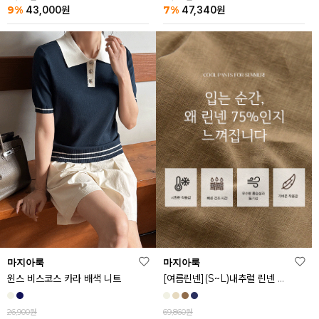
9%
7%
43,000
원
47,340
원
마지아룩
마지아룩
[여름린넨](S~L)내추럴 린넨 와이드 밴딩 팬츠
윈스 비스코스 카라 배색 니트
69,860원
26,900원