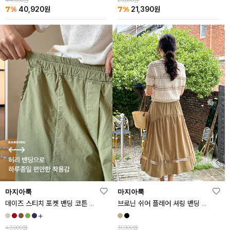
44,000원
23,000원
7%
7%
40,920
원
21,390
원
마지아룩
마지아룩
데이즈 스티치 포켓 밴딩 코튼 반바지
브로닌 쉬어 플레어 셔링 밴딩 스커트
43,000원
31,900원