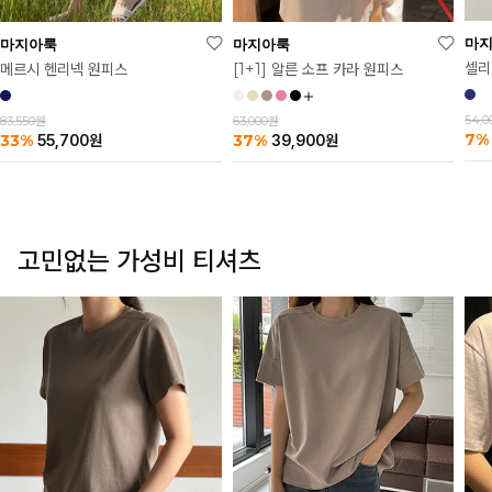
마
마지아룩
마지아룩
셀리
메르시 헨리넥 원피스
[1+1] 알른 소프 카라 원피스
54,
83,550원
63,000원
7%
33%
37%
55,700
원
39,900
원
고민없는 가성비 티셔츠