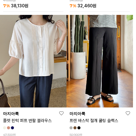
41,000원
34,900원
7%
7%
38,130
원
32,460
원
마지아룩
마지아룩
플렛 핀턱 퍼프 반팔 블라우스
프렌 바스락 절개 쿨링 슬랙스
47,300원
50,900원