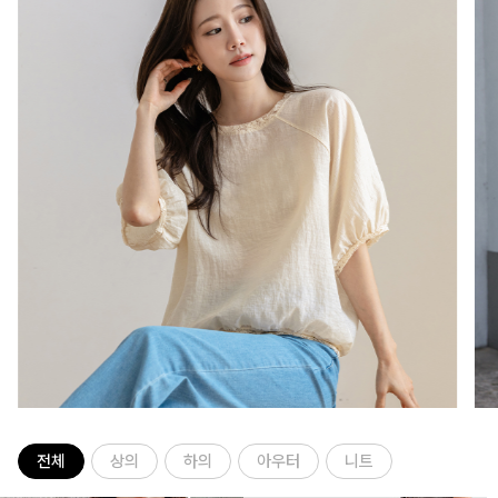
전체
상의
하의
아우터
니트