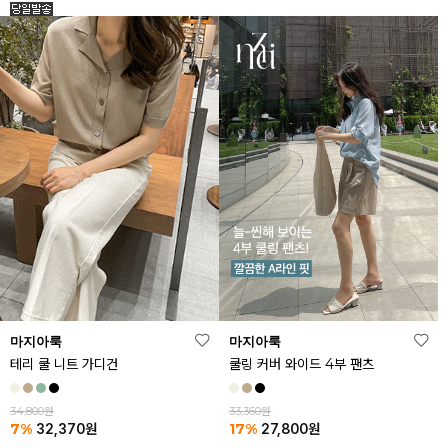
마지아룩
마지아룩
테리 쿨 니트 가디건
쿨링 커버 와이드 4부 팬츠
34,800원
33,360원
7%
17%
32,370
원
27,800
원