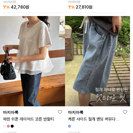
46,000원
29,900원
7%
7%
42,780
원
27,810
원
마지아룩
마지아룩
에렌 쉬폰 레이어드 코튼 반팔티
케른 사이드 절개 밴딩 버뮤다 데님 반바지