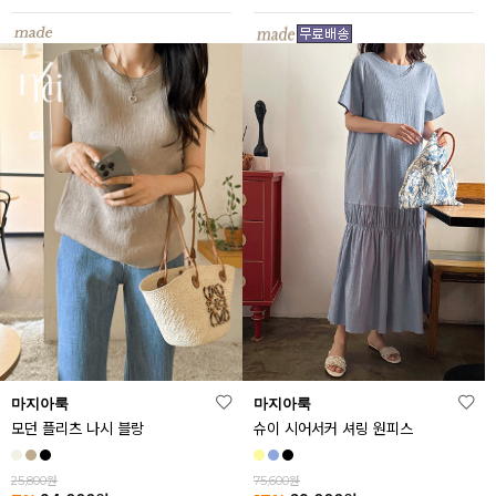
마지아룩
마지아룩
모던 플리츠 나시 블랑
슈이 시어서커 셔링 원피스
25,800원
75,600원