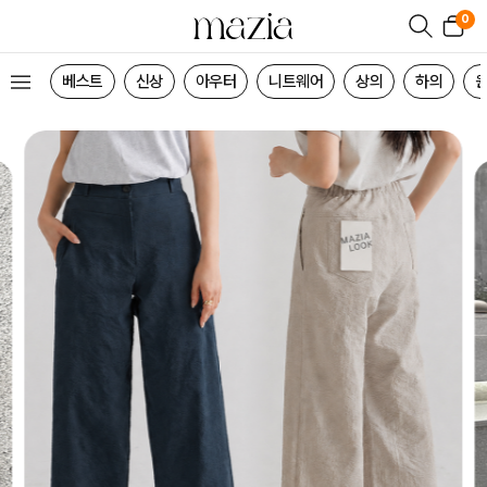
0
베스트
신상
아우터
니트웨어
상의
하의