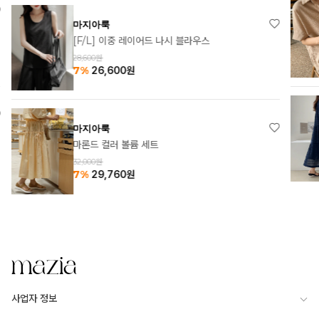
마지아룩
[1+1] 알른 소프 카라 원피스
63,000원
37%
39,900
원
마지아룩
셀리나 롱 원피스
54,000원
7%
50,220
원
사업자 정보