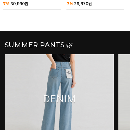
7%
7%
39,990
원
29,670
원
SUMMER PANTS 🌿