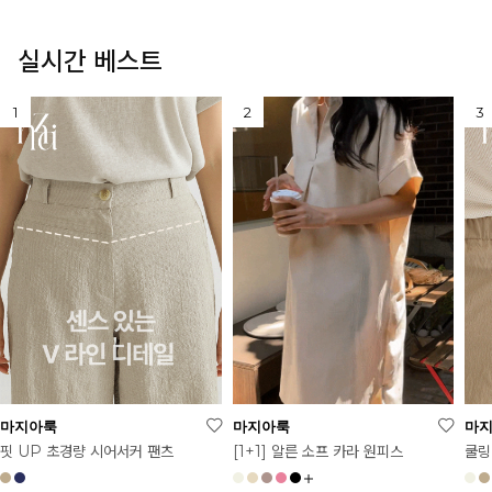
실시간 베스트
마지아룩
마지아룩
마
[1+1] 알른 소프 카라 원피스
핏 UP 초경량 시어서커 팬츠
쿨링