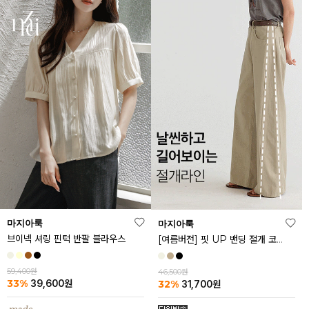
마지아룩
마지아룩
브이넥 셔링 핀턱 반팔 블라우스
[여름버전] 핏 UP 밴딩 절개 코튼 팬츠
59,400원
46,500원
33%
32%
39,600
원
31,700
원