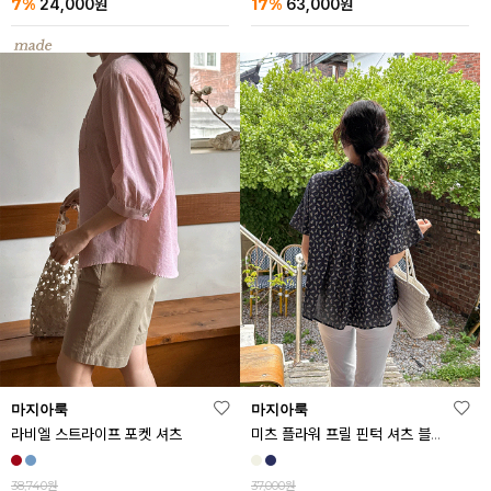
7%
17%
24,000
원
63,000
원
마지아룩
마지아룩
라비엘 스트라이프 포켓 셔츠
미츠 플라워 프릴 핀턱 셔츠 블라우스
38,740원
37,000원