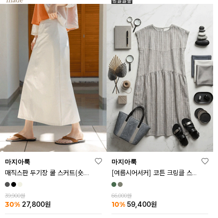
마지아룩
마지아룩
매직스판 두기장 쿨 스커트(숏.기본ver)
[여름시어서커] 코튼 크링클 스트라이프 원피스
39,900원
66,000원
30%
10%
27,800
원
59,400
원