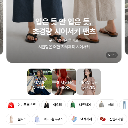
1+1 시어서커 원피스
컬러별로, 엄마와 함께, 두 벌 모두 부담 없이
전상품 5% SALE
6
/
25
이번주 베스트
아우터
니트웨어
상의
원피스
셔츠&블라우스
액세서리
신발&가방