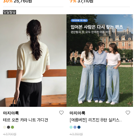
30%
7%
25,760
원
37,110
원
마지아룩
마지아룩
[여름버전] 리즈진 8탄 실키스판 와이드 아이스 데님 팬츠
테르 오픈 카라 니트 가디건
43,350원
43,700원