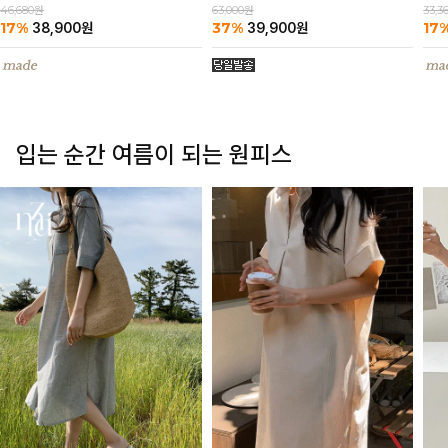
63,000원
46,680원
33,3
37%
17%
17
39,900
원
38,900
원
입는 순간 여름이 되는 원피스