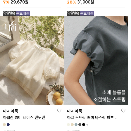
7%
28%
29,670
원
31,900
원
마지아룩
마지아룩
아벨린 썸머 레이스 맨투맨
아코 스트링 배색 바스락 퍼프 반팔티