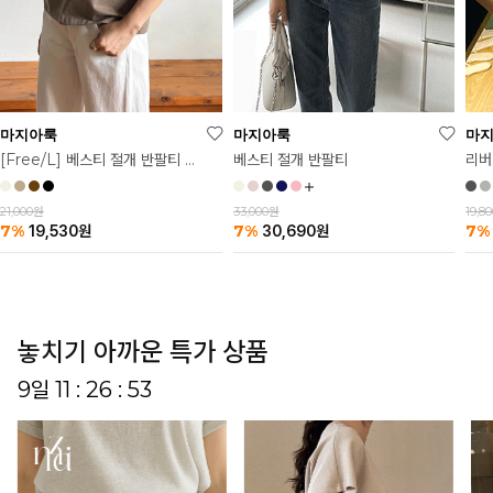
마
마지아룩
마지아룩
리버
베스티 절개 반팔티
[Free/L] 베스티 절개 반팔티 2탄
19,8
33,000원
21,000원
7%
7%
7%
30,690
원
19,530
원
놓치기 아까운 특가 상품
9일 11 : 26 : 49