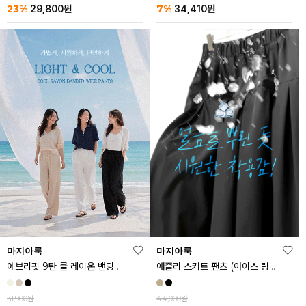
23%
7%
29,800
원
34,410
원
마지아룩
마지아룩
에브리핏 9탄 쿨 레이온 밴딩 와이드 팬츠
애즐리 스커트 팬츠 (아이스 링클프리ver.)
31,900원
44,000원