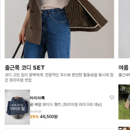
여름 원피스의 모든 것
여름
출근부터 모임, 여행까지 활용도 높은 원피스 모음
바캉스
마지아룩
메르시 헨리넥 원피스
83,550원
33%
55,700
원