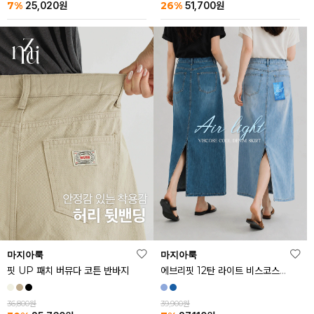
26%
7%
51,700
원
25,020
원
마지아룩
마지아룩
핏 UP 패치 버뮤다 코튼 반바지
에브리핏 12탄 라이트 비스코스 쿨 데님 스커트
36,800원
39,900원