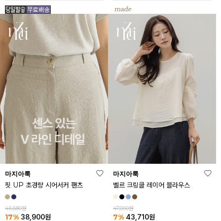
마지아룩
마지아룩
핏 UP 초경량 시어서커 팬츠
벨르 크링클 레이어 블라우스
46,680원
47,000원
17%
7%
38,900
원
43,710
원