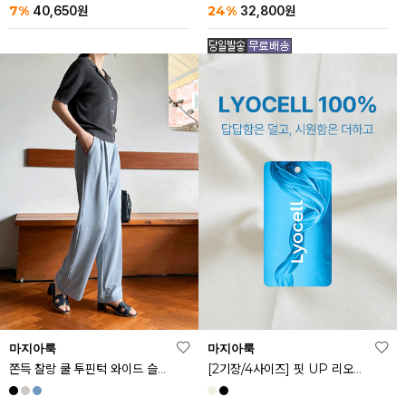
24%
7%
32,800
원
40,650
원
마지아룩
마지아룩
쫀득 찰랑 쿨 투핀턱 와이드 슬랙스
[2기장/4사이즈] 핏 UP 리오셀 스판 스커트