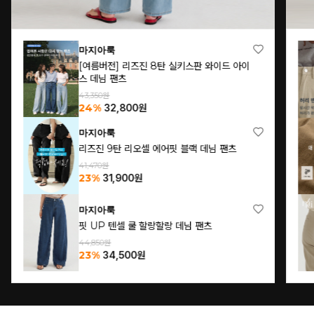
마지아룩
[여름버전] 핏 UP 밴딩 절개 코튼 팬츠
46,500원
32%
31,700
원
마지아룩
[여름린넨](S~L)내추럴 린넨 와이드 밴딩 팬
츠
69,860원
26%
51,700
원
프리미엄마지아
누구나 팬츠(여름 프리미엄 슬랙스ver.)
63,100원
40%
37,900
원