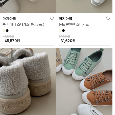
마지아룩
마지아룩
콤마 레더 스니커즈(통굽ver.)
몬트 편안한 스니커즈
49,000원
34,000원
45,570
원
31,620
원