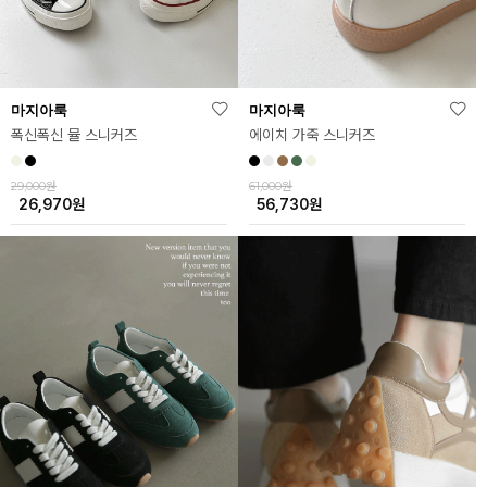
마지아룩
마지아룩
폭신폭신 뮬 스니커즈
에이치 가죽 스니커즈
29,000원
61,000원
26,970
원
56,730
원