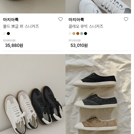
마지아룩
마지아룩
볼드 뽀글 퍼 스니커즈
클레오 큐빅 스니커즈
59,800원
57,000원
35,880
원
53,010
원