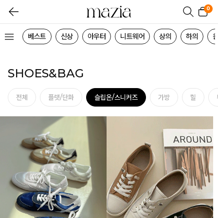
0
베스트
신상
아우터
니트웨어
상의
하의
SHOES&BAG
전체
플랫/단화
슬립온/스니커즈
가방
힐