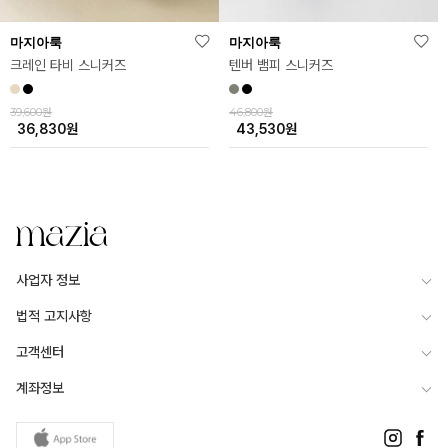
마지아룩
마지아룩
크레인 타비 스니커즈
텐버 뱀피 스니커즈
39,600원
46,800원
36,830
원
43,530
원
사업자 정보
법적 고지사항
고객센터
계좌정보