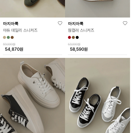
마지아룩
마지아룩
웜컬러 스니커즈
아듀 데일리 스니커즈
63,000원
59,000원
58,590
원
54,870
원