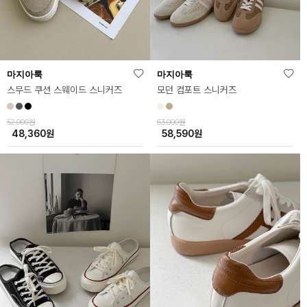
마지아룩
마지아룩
스무드 쿠션 스웨이드 스니커즈
모던 컴포트 스니커즈
52,000원
63,000원
48,360
원
58,590
원