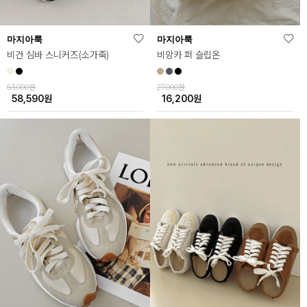
마지아룩
마지아룩
비건 심바 스니커즈(소가죽)
비앙카 퍼 슬립온
63,000원
27,000원
58,590
원
16,200
원