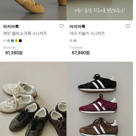
마지아룩
마지아룩
에잇 컬러 소가죽 스니커즈
아크 키높이 스니커즈
66,000원
73,000원
61,380
원
67,890
원