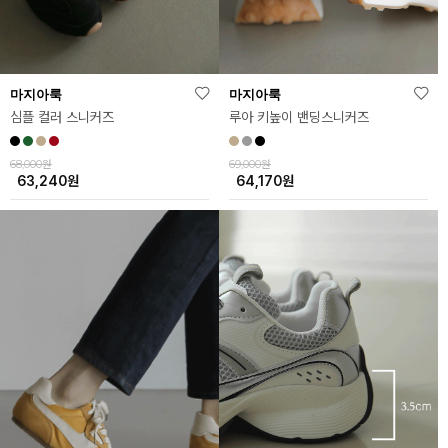
마지아룩
마지아룩
심플 컬러 스니커즈
루아 키높이 밴딩스니커즈
68,000원
69,000원
63,240
원
64,170
원