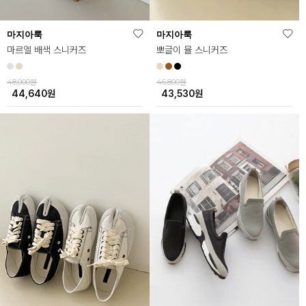
마지아룩
마지아룩
마르엘 배색 스니커즈
뽀글이 뮬 스니커즈
48,000원
46,800원
44,640
원
43,530
원