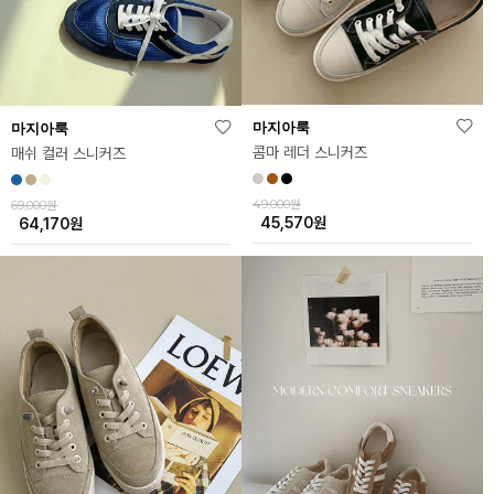
마지아룩
마지아룩
콤마 레더 스니커즈
매쉬 컬러 스니커즈
49,000원
69,000원
45,570
원
64,170
원