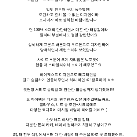
업뎃 전부터 문의 폭주였던!
모던하고 흔히 볼 수 없는 디자인이라
보자마자 바로 셀렉한 바텀이랍니다
면 100% 소재의 탄탄하면서 매끈~한 터칭감이라
퀄리티 부분에서도 정말 감탄했어요
섬세하게 프론트 버튼까지 우드톤으로 디자인되어
담백하면서 세련스러워 보였답니다
사이드 부분에 크게 자리잡은 빅포켓이
한층 더 스타일리쉬해 보이게 해주었구요
하이웨스트 디자인으로 레그라인을
길고 슬림하게 연출해주면서 허리 라인 쏙! 잘록하게 ㅎㅎ
뒷밴딩 처리로 움직일 때 편안한 활동성까지 챙겨줬어요!
요 아이템은 티셔츠, 맨투맨과 같은 캐주얼템들과도,
블라우스, 니트 등 모던+시크룩에도
다양한 코디룩에 매치될 바텀이 되어줄 거예요 :)
산뜻하고 화사한 크림 컬러,
차분한 톤의 카키, 네이비 컬러까지 3컬러 구성이구요
3컬러 전부 색감에서부터 다 한 바텀이라 추천을 따로 못 드리겠어요..