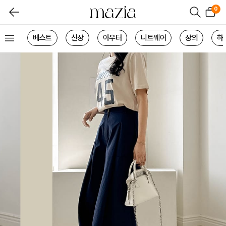
0
베스트
신상
아우터
니트웨어
상의
하