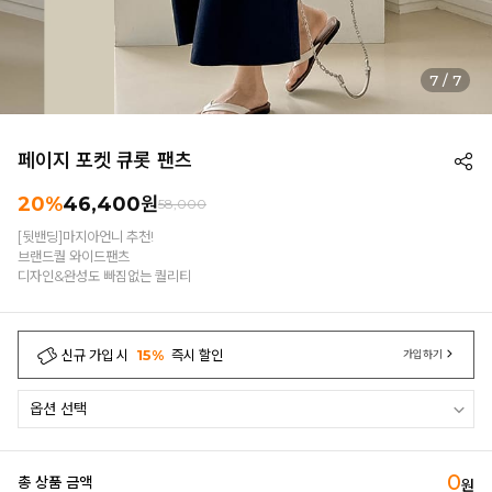
7
/
7
페이지 포켓 큐롯 팬츠
20%
46,400
원
58,000
[뒷밴딩]마지아언니 추천!
브랜드퀄 와이드팬츠
디자인&완성도 빠짐없는 퀄리티
신규 가입 시
15%
즉시 할인
가입하기
0
총 상품 금액
원