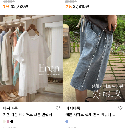
46,000원
29,900원
7%
7%
42,780
원
27,810
원
마지아룩
마지아룩
에렌 쉬폰 레이어드 코튼 반팔티
케른 사이드 절개 밴딩 버뮤다 데님 반바지