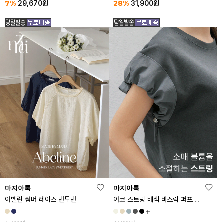
7%
28%
29,670
원
31,900
원
마지아룩
마지아룩
아벨린 썸머 레이스 맨투맨
아코 스트링 배색 바스락 퍼프 반팔티