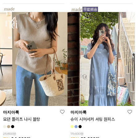
마지아룩
마지아룩
모던 플리츠 나시 블랑
슈이 시어서커 셔링 원피스
25,800원
75,600원