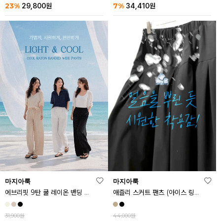
23%
7%
29,800
원
34,410
원
마지아룩
마지아룩
에브리핏 9탄 쿨 레이온 밴딩 와이드 팬츠
애즐리 스커트 팬츠 (아이스 링클프리ver.)
31,900원
44,000원