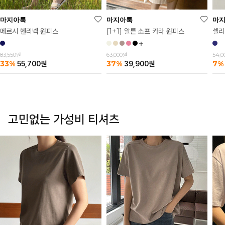
마
마지아룩
마지아룩
셀리
메르시 헨리넥 원피스
[1+1] 알른 소프 카라 원피스
54,
83,550원
63,000원
7%
33%
37%
55,700
원
39,900
원
고민없는 가성비 티셔츠