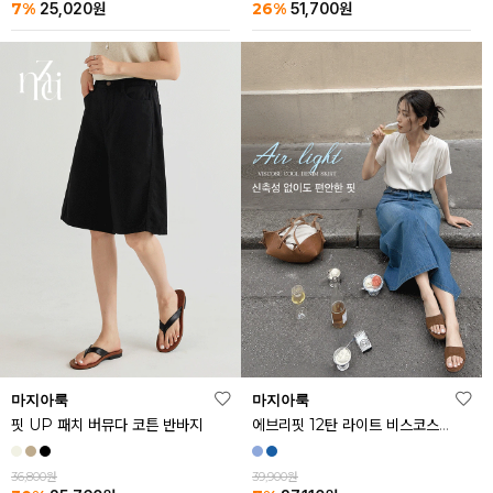
26%
7%
51,700
원
25,020
원
마지아룩
마지아룩
핏 UP 패치 버뮤다 코튼 반바지
에브리핏 12탄 라이트 비스코스 쿨 데님 스커트
36,800원
39,900원