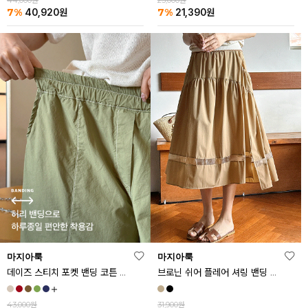
44,000원
23,000원
7%
7%
40,920
원
21,390
원
마지아룩
마지아룩
데이즈 스티치 포켓 밴딩 코튼 반바지
브로닌 쉬어 플레어 셔링 밴딩 스커트
43,000원
31,900원