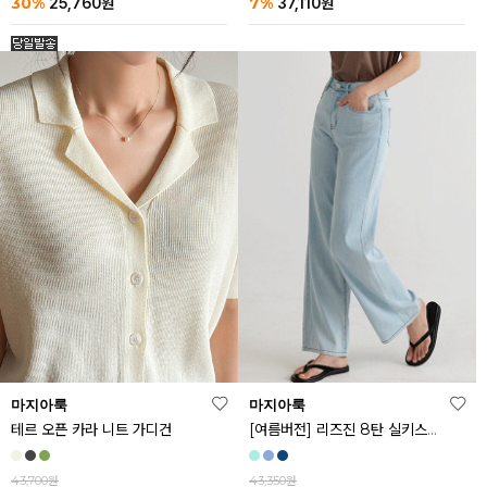
30%
7%
25,760
원
37,110
원
마지아룩
마지아룩
[여름버전] 리즈진 8탄 실키스판 와이드 아이스 데님 팬츠
테르 오픈 카라 니트 가디건
43,350원
43,700원