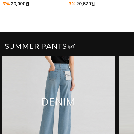
7%
7%
39,990
원
29,670
원
SUMMER PANTS 🌿