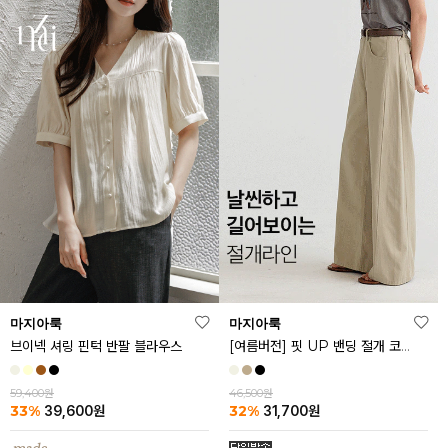
마지아룩
마지아룩
브이넥 셔링 핀턱 반팔 블라우스
[여름버전] 핏 UP 밴딩 절개 코튼 팬츠
59,400원
46,500원
33%
32%
39,600
원
31,700
원