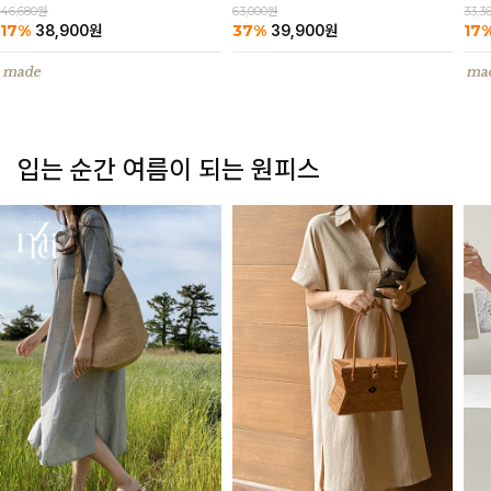
63,000원
46,680원
33,3
37%
17%
17
39,900
원
38,900
원
입는 순간 여름이 되는 원피스