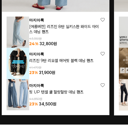
마지아룩
[여름버전] 핏 UP 밴딩 절개 코튼 팬츠
46,500원
32%
31,700
원
마지아룩
[여름린넨](S~L)내추럴 린넨 와이드 밴딩 팬
츠
69,860원
26%
51,700
원
프리미엄마지아
누구나 팬츠(여름 프리미엄 슬랙스ver.)
63,100원
40%
37,900
원