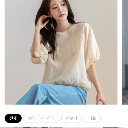
전체
상의
하의
아우터
니트