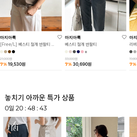
마
마지아룩
마지아룩
리버
베스티 절개 반팔티
[Free/L] 베스티 절개 반팔티 2탄
19,8
33,000원
21,000원
7%
7%
7%
30,690
원
19,530
원
놓치기 아까운 특가 상품
0일 20 : 48 : 38