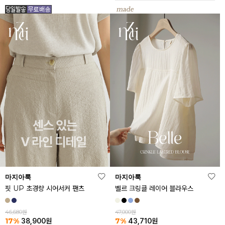
마지아룩
마지아룩
핏 UP 초경량 시어서커 팬츠
벨르 크링클 레이어 블라우스
46,680원
47,000원
17%
7%
38,900
원
43,710
원