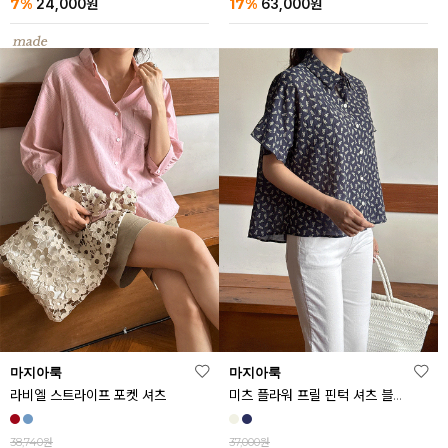
7%
17%
24,000
원
63,000
원
마지아룩
마지아룩
라비엘 스트라이프 포켓 셔츠
미츠 플라워 프릴 핀턱 셔츠 블라우스
38,740원
37,000원