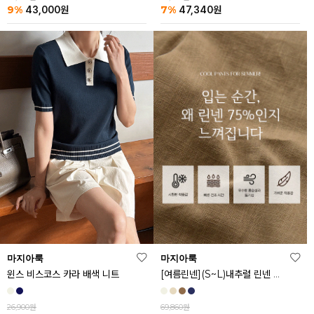
9%
7%
43,000
원
47,340
원
마지아룩
마지아룩
[여름린넨](S~L)내추럴 린넨 와이드 밴딩 팬츠
윈스 비스코스 카라 배색 니트
69,860원
26,900원