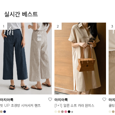
실시간 베스트
마지아룩
마지아룩
마
[1+1] 알른 소프 카라 원피스
핏 UP 초경량 시어서커 팬츠
쿨링