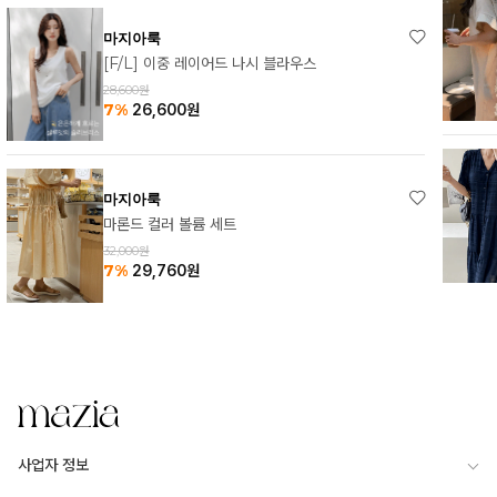
마지아룩
[1+1] 알른 소프 카라 원피스
63,000원
37%
39,900
원
마지아룩
셀리나 롱 원피스
54,000원
7%
50,220
원
사업자 정보