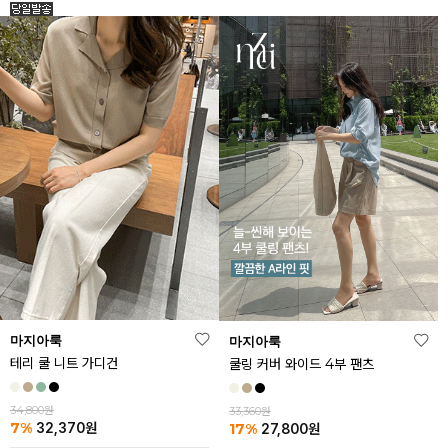
마지아룩
마지아룩
테리 쿨 니트 가디건
쿨링 커버 와이드 4부 팬츠
34,800원
33,360원
7%
17%
32,370
원
27,800
원