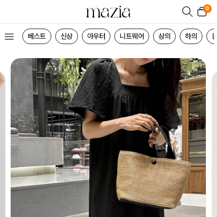
0
베스트
신상
아우터
니트웨어
상의
하의