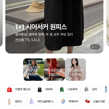
1+1 시어서커 원피스
컬러별로, 엄마와 함께, 두 벌 모두 부담 없이
전상품 7% SALE
6
/
25
이번주 베스트
아우터
니트웨어
상의
원피스
셔츠&블라우스
액세서리
신발&가방