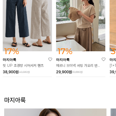
37%
17%
마지아룩
마지아룩
마
[1+1] 알른 소프 카라 원피스
헤르니 브이넥 셔링 가오리 반팔티
쿨링
39,900
원
29,900
원
27
63,000원
35,880원
마지아룩