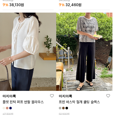
41,000원
34,900원
7%
7%
38,130
원
32,460
원
마지아룩
마지아룩
플렛 핀턱 퍼프 반팔 블라우스
프렌 바스락 절개 쿨링 슬랙스
47,300원
50,900원