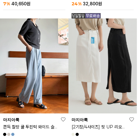
24%
7%
32,800
원
40,650
원
마지아룩
마지아룩
쫀득 찰랑 쿨 투핀턱 와이드 슬랙스
[2기장/4사이즈] 핏 UP 리오셀 스판 스커트