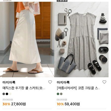
마지아룩
마지아룩
매직스판 두기장 쿨 스커트(숏.기본ver)
[여름시어서커] 코튼 크링클 스트라이프 원피스
39,900원
66,000원
30%
10%
27,800
원
59,400
원