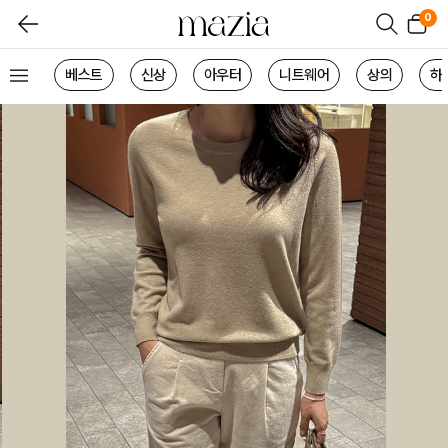
0
베스트
신상
아우터
니트웨어
상의
하