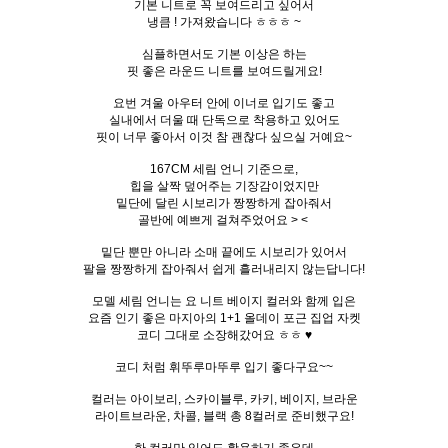
기본 니트로 꼭 보여드리고 싶어서
냉큼 ! 가져왔습니다 ㅎㅎㅎ ~
심플하면서도 기본 이상은 하는
핏 좋은 라운드 니트를 보여드릴게요!
요번 겨울 아우터 안에 이너로 입기도 좋고
실내에서 더울 때 단독으로 착용하고 있어도
핏이 너무 좋아서 이것 참 괜찮다 싶으실 거예요~
167CM 세림 언니 기준으로,
힙을 살짝 덮어주는 기장감이었지만
밑단에 달린 시보리가 짱짱하게 잡아줘서
골반에 예쁘게 걸쳐주었어요 > <
밑단 뿐만 아니라 소매 끝에도 시보리가 있어서
팔을 짱짱하게 잡아줘서 쉽게 흘러내리지 않는답니다!
모델 세림 언니는 요 니트 베이지 컬러와 함께 입은
요즘 인기 좋은 마지아의 1+1 올데이 포근 집업 자켓
코디 그대로 소장해갔어요 ㅎㅎ ♥
코디 처럼 휘뚜루마뚜루 입기 좋다구요~~
컬러는 아이보리, 스카이블루, 카키, 베이지, 브라운
라이트브라운, 차콜, 블랙 총 8컬러로 준비했구요!