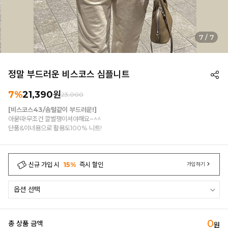
7
/
7
정말 부드러운 비스코스 심플니트
7%
21,390
원
23,000
[비스코스43/솜털같이 부드러운!]
아묻따!무조건 깔별쟁이셔야해요~^^
단품&이너용으로 활용도100% 니트!
신규 가입 시
15%
즉시 할인
가입하기
0
총 상품 금액
원