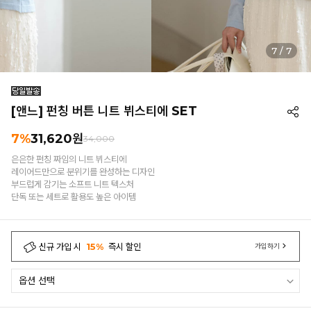
7
/
7
[앤느] 펀칭 버튼 니트 뷔스티에 SET
7%
31,620
원
34,000
은은한 펀칭 짜임의 니트 뷔스티에
레이어드만으로 분위기를 완성하는 디자인
부드럽게 감기는 소프트 니트 텍스처
단독 또는 세트로 활용도 높은 아이템
신규 가입 시
15%
즉시 할인
가입하기