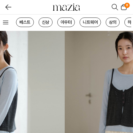
0
베스트
신상
아우터
니트웨어
상의
하